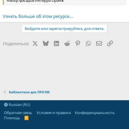
Набор фасадов Интерра Оранж
Узнать больше об этом ресурсе...
Войдите или зарегистрируйтесь для ответа.
X
Bluesky
LinkedIn
Reddit
Pinterest
WhatsApp
Электронная
Ссылка
Поделиться:
Библиотеки для ПРО100
Russian (RU)
Обратная связь
Условия и правила
Конфиденциальность
Помощь
R
S
S