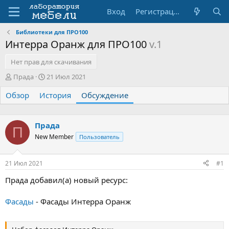
Вход
Регистрация
Библиотеки для ПРО100
Интерра Оранж для ПРО100
v.1
Нет прав для скачивания
А
Д
Прада
21 Июл 2021
в
а
Обзор
т
История
т
Обсуждение
о
а
р
н
т
а
Прада
П
е
ч
New Member
Пользователь
м
а
ы
л
а
21 Июл 2021
#1
Прада добавил(а) новый ресурс:
Фасады
- Фасады Интерра Оранж