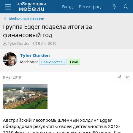
Вход
Регистрация
Мебельные новости
Группа Egger подвела итоги за
финансовый год
А
Д
Tyler Durden
9 Авг 2019
в
а
т
т
Tyler Durden
о
а
Moderator
Пользователь
Свой
р
н
т
а
е
ч
9 Авг 2019
#1
м
а
ы
л
а
Австрийский лесопромышленный холдинг Egger
обнародовал результаты своей деятельности в 2018-
2019 финансовом году, завершившемся 30 июня. Как