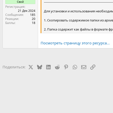
Свой
--------------------------------------------------------------------
Регистрация
21 Дек 2024
Для установки и использования необходим
Сообщения
185
Реакции
20
1. Скопировать содержимое папки из архи
Баллы
18
2. Папка содержит как файлы в формате фра
Посмотреть страницу этого ресурса...
X
Bluesky
LinkedIn
Reddit
Pinterest
WhatsApp
Электронная 
Ссылка
Поделиться: