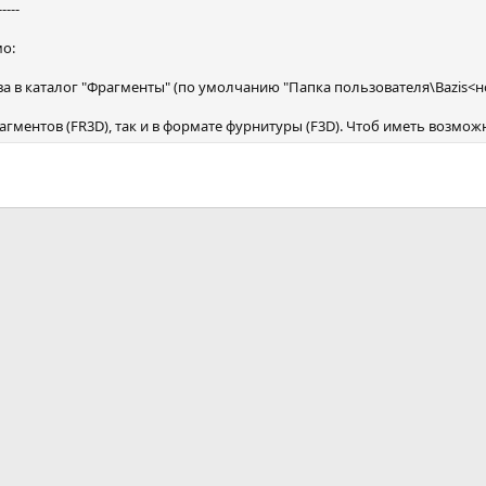
-----
о:
ва в каталог "Фрагменты" (по умолчанию "Папка пользователя\Bazis<
гментов (FR3D), так и в формате фурнитуры (F3D). Чтоб иметь возможн
почта