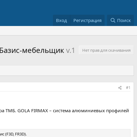
Вход
Регистрация
Поиск
 Базис-мебельщик
v.1
Нет прав для скачивания
#1
ра ТМБ. GOLA FIRMAX – система алюминиевых профилей
 (F3D, FR3D).