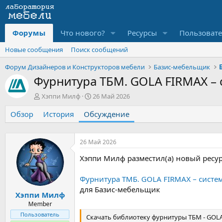
Форумы
Что нового?
Ресурсы
Пользоват
Новые сообщения
Поиск сообщений
Форум Дизайнеров и Конструкторов мебели
Базис-мебельщик
Фурнитура ТБМ. GOLA FIRMAX –
А
Д
Хэппи Милф
26 Май 2026
в
а
Обзор
т
История
Обсуждение
т
о
а
р
н
т
а
26 Май 2026
е
ч
Хэппи Милф разместил(а) новый ресур
м
а
ы
л
а
Фурнитура ТМБ. GOLA FIRMAX – сист
для Базис-мебельщик
Хэппи Милф
Member
Пользователь
Скачать библиотеку фурнитуры ТБМ - GOLA