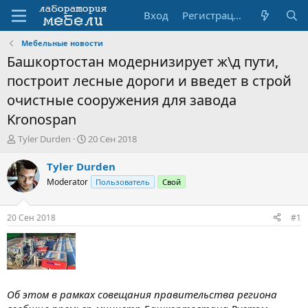
Вход
Регистрация
Мебельные новости
Башкортостан модернизирует ж\д пути,
построит лесные дороги и введет в строй
очистные сооружения для завода
Kronospan
А
Д
Tyler Durden
20 Сен 2018
в
а
т
т
Tyler Durden
о
а
Moderator
Пользователь
Свой
р
н
т
а
е
ч
20 Сен 2018
#1
м
а
ы
л
а
Об этом в рамках совещания правительства региона