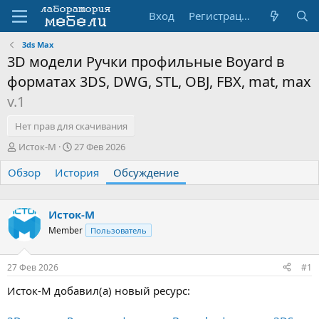
Вход
Регистрация
3ds Max
3D модели Ручки профильные Boyard в
форматах 3DS, DWG, STL, OBJ, FBX, mat, max
v.1
Нет прав для скачивания
А
Д
Исток-М
27 Фев 2026
в
а
Обзор
т
История
т
Обсуждение
о
а
р
н
т
а
Исток-М
е
ч
Member
Пользователь
м
а
ы
л
а
27 Фев 2026
#1
Исток-М добавил(а) новый ресурс: