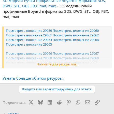
3D модели Ручки профильные Boyard в форматах 3DS,
DWG, STL, OBJ, FBX, mat, max
- 3D модели Ручки
профильные Boyard в форматах 3DS, DWG, STL, OBJ, FBX,
mat, max
Посмотреть вложение 29059
Посмотреть вложение 29060
Посмотреть вложение 29061
Посмотреть вложение 29062
Посмотреть вложение 29063
Посмотреть вложение 29064
Посмотреть вложение 29065
Посмотреть вложение 29066
Посмотреть вложение 29067
Посмотреть вложение 29068
Посмотреть вложение 29069
Посмотреть вложение 29070
Посмотреть вложение 29071
Нажмите для раскрытия...
Посмотреть вложение 29072
Посмотреть вложение 29073
Посмотреть вложение 29074
Узнать больше об этом ресурсе...
Посмотреть вложение 29075
Посмотреть вложение 29076
Посмотреть вложение 29077
Посмотреть вложение 29078
Войдите или зарегистрируйтесь для ответа.
Посмотреть вложение 29079
...
X
Bluesky
LinkedIn
Reddit
Pinterest
WhatsApp
Электронная
Ссылка
Поделиться:
3ds Max