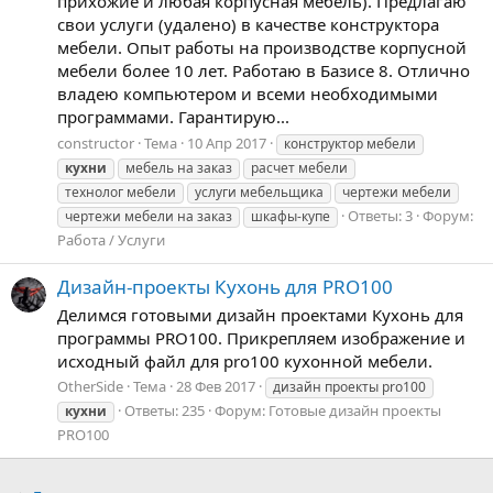
прихожие и любая корпусная мебель). Предлагаю
свои услуги (удалено) в качестве конструктора
мебели. Опыт работы на производстве корпусной
мебели более 10 лет. Работаю в Базисе 8. Отлично
владею компьютером и всеми необходимыми
программами. Гарантирую...
constructor
Тема
10 Апр 2017
конструктор мебели
кухни
мебель на заказ
расчет мебели
технолог мебели
услуги мебельщика
чертежи мебели
Ответы: 3
Форум:
чертежи мебели на заказ
шкафы-купе
Работа / Услуги
Дизайн-проекты Кухонь для PRO100
Делимся готовыми дизайн проектами Кухонь для
программы PRO100. Прикрепляем изображение и
исходный файл для pro100 кухонной мебели.
OtherSide
Тема
28 Фев 2017
дизайн проекты pro100
Ответы: 235
Форум:
Готовые дизайн проекты
кухни
PRO100