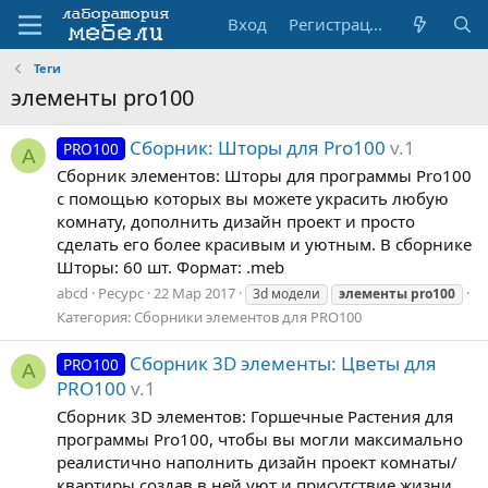
Вход
Регистрация
Теги
элементы pro100
Сборник: Шторы для Pro100
v.1
PRO100
A
Сборник элементов: Шторы для программы Pro100
с помощью которых вы можете украсить любую
комнату, дополнить дизайн проект и просто
сделать его более красивым и уютным. В сборнике
Шторы: 60 шт. Формат: .meb
abcd
Ресурс
22 Мар 2017
3d модели
элементы
pro100
Категория:
Сборники элементов для PRO100
Сборник 3D элементы: Цветы для
PRO100
A
PRO100
v.1
Сборник 3D элементов: Горшечные Растения для
программы Pro100, чтобы вы могли максимально
реалистично наполнить дизайн проект комнаты/
квартиры создав в ней уют и присутствие жизни