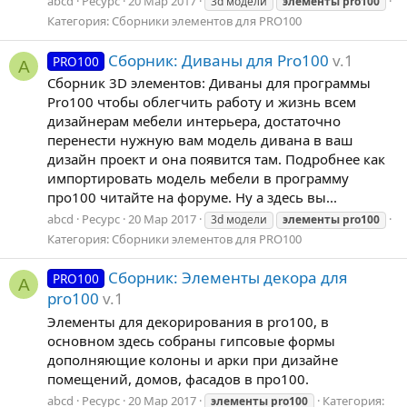
abcd
Ресурс
20 Мар 2017
3d модели
элементы
pro100
Категория:
Сборники элементов для PRO100
Сборник: Диваны для Pro100
v.1
PRO100
A
Сборник 3D элементов: Диваны для программы
Pro100 чтобы облегчить работу и жизнь всем
дизайнерам мебели интерьера, достаточно
перенести нужную вам модель дивана в ваш
дизайн проект и она появится там. Подробнее как
импортировать модель мебели в программу
про100 читайте на форуме. Ну а здесь вы...
abcd
Ресурс
20 Мар 2017
3d модели
элементы
pro100
Категория:
Сборники элементов для PRO100
Сборник: Элементы декора для
PRO100
A
pro100
v.1
Элементы для декорирования в pro100, в
основном здесь собраны гипсовые формы
дополняющие колоны и арки при дизайне
помещений, домов, фасадов в про100.
abcd
Ресурс
20 Мар 2017
Категория:
элементы
pro100