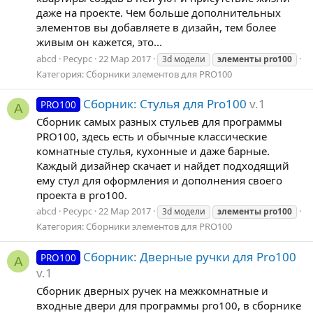
даже на проекте. Чем больше дополнительных
элементов вы добавляете в дизайн, тем более
живым он кажется, это...
abcd
Ресурс
22 Мар 2017
3d модели
элементы
pro100
Категория:
Сборники элементов для PRO100
Сборник: Стулья для Pro100
v.1
PRO100
A
Сборник самых разных стульев для программы
PRO100, здесь есть и обычные классические
комнатные стулья, кухонные и даже барные.
Каждый дизайнер скачает и найдет подходящий
ему стул для оформления и дополнения своего
проекта в pro100.
abcd
Ресурс
22 Мар 2017
3d модели
элементы
pro100
Категория:
Сборники элементов для PRO100
Сборник: Дверные ручки для Pro100
PRO100
A
v.1
Сборник дверных ручек на межкомнатные и
входные двери для программы pro100, в сборнике