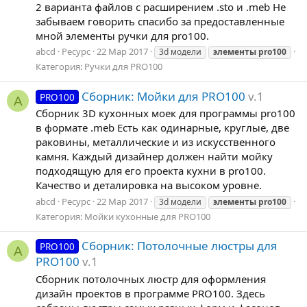
2 варианта файлов с расширением .sto и .meb Не
забываем говорить спасибо за предоставленные
мной элементы ручки для pro100.
abcd
Ресурс
22 Мар 2017
3d модели
элементы
pro100
Категория:
Ручки для PRO100
Сборник: Мойки для PRO100
v.1
PRO100
A
Сборник 3D кухонных моек для программы pro100
в формате .meb Есть как одинарные, круглые, две
раковины, металлические и из искусственного
камня. Каждый дизайнер должен найти мойку
подходящую для его проекта кухни в pro100.
Качество и деталировка на высоком уровне.
abcd
Ресурс
22 Мар 2017
3d модели
элементы
pro100
Категория:
Мойки кухонные для PRO100
Сборник: Потолочные люстры для
PRO100
A
PRO100
v.1
Сборник потолочных люстр для оформления
дизайн проектов в программе PRO100. Здесь