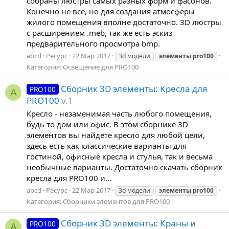
собраны люстры самых разных форм и фасонов.
Конечно не все, но для создания атмосферы
жилого помещения вполне достаточно. 3D люстры
с расширением .meb, так же есть эскиз
предварительного просмотра bmp.
abcd
Ресурс
22 Мар 2017
3d модели
элементы
pro100
Категория:
Освещение для PRO100
Сборник 3D элементы: Кресла для
PRO100
A
PRO100
v.1
Кресло - незаменимая часть любого помещения,
будь то дом или офис. В этом сборнике 3D
элементов вы найдете кресло для любой цели,
здесь есть как классические варианты для
гостиной, офисные кресла и стулья, так и весьма
необычные варианты. Достаточно скачать сборник
кресла для PRO100 и...
abcd
Ресурс
22 Мар 2017
3d модели
элементы
pro100
Категория:
Сборники элементов для PRO100
Сборник 3D элементы: Краны и
PRO100
A