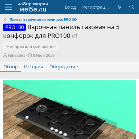
Вход
Регистрация
Плиты, варочные панели для PRO100
Варочная панель газовая на 5
PRO100
конфорок для PRO100
v1
Нет прав для скачивания
А
Д
Nikeatles
8 Июл 2026
в
а
Обзор
т
История
т
Обсуждение
о
а
р
с
о
з
д
а
н
и
я