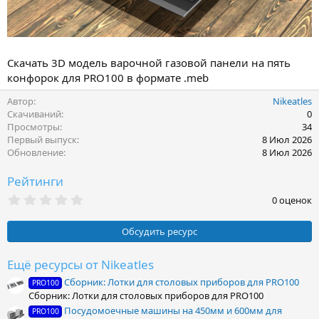
Скачать 3D модель варочной газовой панели на пять
конфорок для PRO100 в формате .meb
Автор
Nikeatles
Скачиваний
0
Просмотры
34
Первый выпуск
8 Июл 2026
Обновление
8 Июл 2026
Рейтинги
0
0 оценок
.
0
0
Обсудить ресурс
з
в
ё
Ещё ресурсы от Nikeatles
з
Сборник: Лотки для столовых приборов для PRO100
д
PRO100
Сборник: Лотки для столовых приборов для PRO100
Посудомоечные машины на 450мм и 600мм для
PRO100