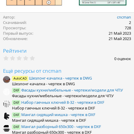
Автор
cncman
Скачиваний
2
Просмотры
728
Первый выпуск
21 Май 2023
Обновление
21 Май 2023
Рейтинги
0
0 оценок
.
0
Ещё ресурсы от cncman
0
з
Шезлонг-качалка - чертеж в DWG
AutoCAD
в
Шезлонг-качалка - чертеж в DWG
ё
з
Фасады кухни/мебельные - чертежи/модели для ЧПУ
DXF
д
Фасады кухни/мебельные - чертежи/модели для ЧПУ
Набор гаечных ключей 8-32 - чертежи в DXF
DXF
Набор гаечных ключей 8-32 - чертежи в DXF
Мангал сидящий мишка - чертеж в DXF
DXF
Мангал сидящий мишка - чертеж в DXF
Мангал разборный 650х300 - чертеж в DXF
DXF
Мангал разборный 650х300 - чертеж в DXF