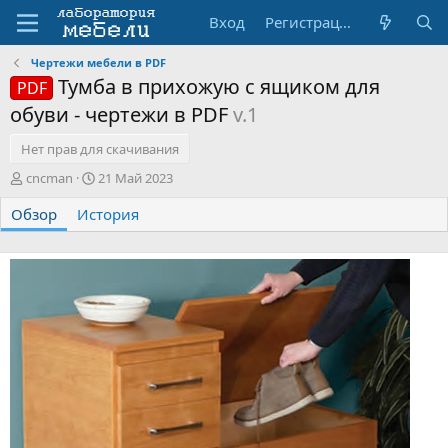
Вход
Регистрация
Чертежи мебели в PDF
Тумба в прихожую с ящиком для
PDF
обуви - чертежи в PDF
v.1
Нет прав для скачивания
А
Д
cncman
21 Май 2023
в
а
Обзор
т
История
т
о
а
р
с
о
з
д
а
н
и
я