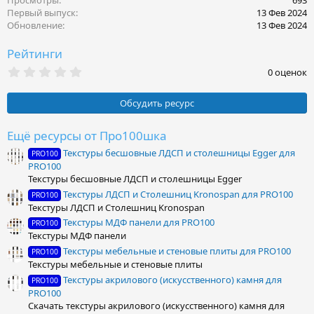
Просмотры
693
Первый выпуск
13 Фев 2024
Обновление
13 Фев 2024
Рейтинги
0
0 оценок
.
0
0
Обсудить ресурс
з
в
ё
Ещё ресурсы от Про100шка
з
Текстуры бесшовные ЛДСП и столешницы Egger для
д
PRO100
PRO100
Текстуры бесшовные ЛДСП и столешницы Egger
Текстуры ЛДСП и Столешниц Kronospan для PRO100
PRO100
Текстуры ЛДСП и Столешниц Kronospan
Текстуры МДФ панели для PRO100
PRO100
Текстуры МДФ панели
Текстуры мебельные и стеновые плиты для PRO100
PRO100
Текстуры мебельные и стеновые плиты
Текстуры акрилового (искусственного) камня для
PRO100
PRO100
Скачать текстуры акрилового (искусственного) камня для