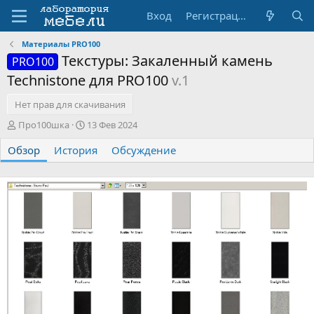
Вход
Регистрация
Материалы PRO100
Текстуры: Закаленный камень
PRO100
Technistone для PRO100
v.1
Нет прав для скачивания
А
Д
Про100шка
13 Фев 2024
в
а
Обзор
т
История
т
Обсуждение
о
а
р
с
о
з
д
а
н
и
я