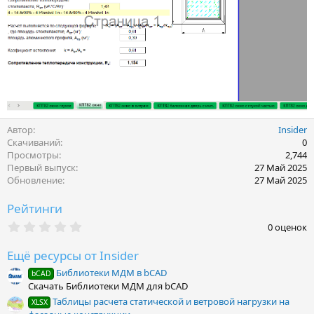
Автор
Insider
Скачиваний
0
Просмотры
2,744
Первый выпуск
27 Май 2025
Обновление
27 Май 2025
Рейтинги
0
0 оценок
.
0
Ещё ресурсы от Insider
0
з
Библиотеки МДМ в bCAD
bCAD
в
Скачать Библиотеки МДМ для bCAD
ё
з
Таблицы расчета статической и ветровой нагрузки на
XLSX
д