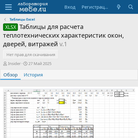
Вход
Регистрация
Таблицы Excel
Таблицы для расчета
XLSX
теплотехнических характеристик окон,
дверей, витражей
v.1
Нет прав для скачивания
А
Д
Insider
27 Май 2025
в
а
Обзор
т
История
т
о
а
р
с
о
з
д
а
н
и
я