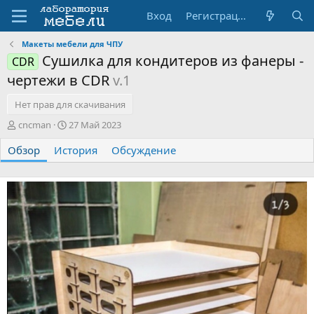
Вход
Регистрация
Макеты мебели для ЧПУ
Сушилка для кондитеров из фанеры -
CDR
чертежи в CDR
v.1
Нет прав для скачивания
А
Д
cncman
27 Май 2023
в
а
Обзор
т
История
т
Обсуждение
о
а
р
с
о
з
д
а
н
и
я