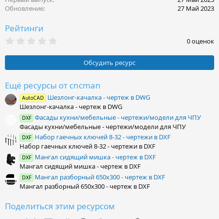
Обновление
27 Май 2023
Рейтинги
0
0 оценок
.
0
0
Обсудить ресурс
з
в
ё
Ещё ресурсы от cncman
з
Шезлонг-качалка - чертеж в DWG
д
AutoCAD
Шезлонг-качалка - чертеж в DWG
Фасады кухни/мебельные - чертежи/модели для ЧПУ
DXF
Фасады кухни/мебельные - чертежи/модели для ЧПУ
Набор гаечных ключей 8-32 - чертежи в DXF
DXF
Набор гаечных ключей 8-32 - чертежи в DXF
Мангал сидящий мишка - чертеж в DXF
DXF
Мангал сидящий мишка - чертеж в DXF
Мангал разборный 650х300 - чертеж в DXF
DXF
Мангал разборный 650х300 - чертеж в DXF
Поделиться этим ресурсом