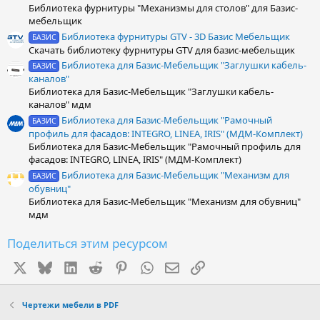
з
Библиотека фурнитуры "Механизмы для столов" для Базис-
д
мебельщик
Библиотека фурнитуры GTV - 3D Базис Мебельщик
БАЗИС
Скачать библиотеку фурнитуры GTV для базис-мебельщик
Библиотека для Базис-Мебельщик "Заглушки кабель-
БАЗИС
каналов"
Библиотека для Базис-Мебельщик "Заглушки кабель-
каналов" мдм
Библиотека для Базис-Мебельщик "Рамочный
БАЗИС
профиль для фасадов: INTEGRO, LINEA, IRIS" (МДМ-Комплект)
Библиотека для Базис-Мебельщик "Рамочный профиль для
фасадов: INTEGRO, LINEA, IRIS" (МДМ-Комплект)
Библиотека для Базис-Мебельщик "Механизм для
БАЗИС
обувниц"
Библиотека для Базис-Мебельщик "Механизм для обувниц"
мдм
Поделиться этим ресурсом
X
Bluesky
LinkedIn
Reddit
Pinterest
WhatsApp
Электронная почта
Ссылка
Чертежи мебели в PDF