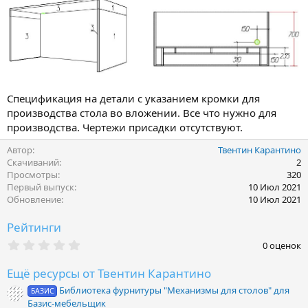
Спецификация на детали с указанием кромки для
производства стола во вложении. Все что нужно для
производства. Чертежи присадки отсутствуют.
Автор
Твентин Карантино
Скачиваний
2
Просмотры
320
Первый выпуск
10 Июл 2021
Обновление
10 Июл 2021
Рейтинги
0
0 оценок
.
0
Ещё ресурсы от Твентин Карантино
0
з
Библиотека фурнитуры "Механизмы для столов" для
БАЗИС
в
Базис-мебельщик
ё