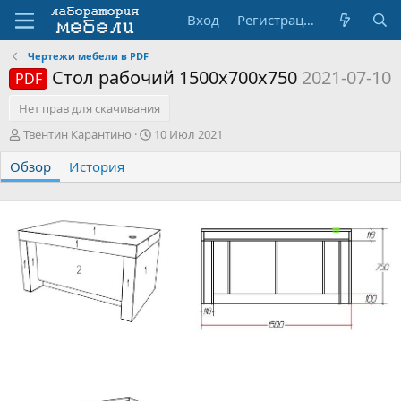
Вход
Регистрация
Чертежи мебели в PDF
Стол рабочий 1500х700х750
2021-07-10
PDF
Нет прав для скачивания
А
Д
Твентин Карантино
10 Июл 2021
в
а
Обзор
т
История
т
о
а
р
с
о
з
д
а
н
и
я