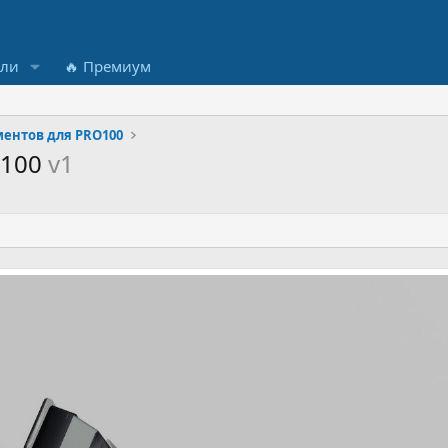
ели
🔥 Премиум
ментов для PRO100
O100
v1