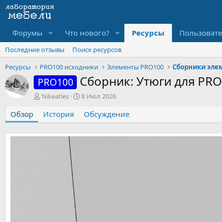
Форумы
Что нового?
Ресурсы
Пользоват
Последние отзывы
Поиск ресурсов
Ресурсы
PRO100 исходники
Элементы PRO100
Сборники эле
Сборник: Утюги для PR
PRO100
А
Д
Nikeatles
8 Июл 2026
в
а
Обзор
т
История
т
Обсуждение
о
а
р
с
о
з
д
а
н
и
я