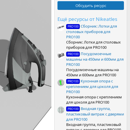
0
0
Обсудить ресурс
з
в
ё
Ещё ресурсы от Nikeatles
з
Сборник: Лотки для
д
PRO100
столовых приборов для
PRO100
Сборник: Лотки для столовых
приборов для PRO100
Посудомоечные
PRO100
машины на 450мм и 600мм для
PRO100
Посудомоечные машины на
450мм и 600мм для PRO100
Кухонная опора с
PRO100
креплением для цоколя для
PRO100
Кухонная опора с креплением
для цоколя для PRO100
Входная группа,
PRO100
пластиковый витраж с дверями
для PRO100
Входная группа, пластиковый
витраж с дверями для PRO100