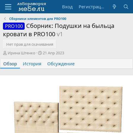
Вход
Регистрация
Сборники элементов для PRO100
Сборник: Подушки на быльца
PRO100
кровати в PRO100
v1
Нет прав для скачивания
А
Д
Ирина Штенко
21 Апр 2023
в
а
Обзор
т
История
т
Обсуждение
о
а
р
с
о
з
д
а
н
и
я