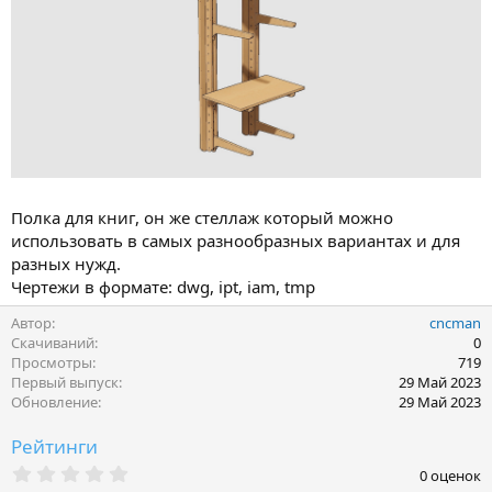
Полка для книг, он же стеллаж который можно
использовать в самых разнообразных вариантах и для
разных нужд.
Чертежи в формате: dwg, ipt, iam, tmp
Автор
cncman
Скачиваний
0
Просмотры
719
Первый выпуск
29 Май 2023
Обновление
29 Май 2023
Рейтинги
0
0 оценок
.