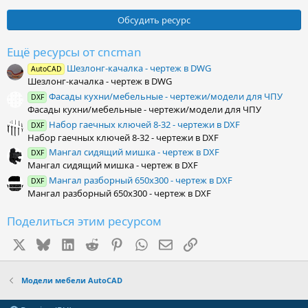
0
0
Обсудить ресурс
з
в
ё
Ещё ресурсы от cncman
з
Шезлонг-качалка - чертеж в DWG
д
AutoCAD
Шезлонг-качалка - чертеж в DWG
Фасады кухни/мебельные - чертежи/модели для ЧПУ
DXF
Фасады кухни/мебельные - чертежи/модели для ЧПУ
Набор гаечных ключей 8-32 - чертежи в DXF
DXF
Набор гаечных ключей 8-32 - чертежи в DXF
Мангал сидящий мишка - чертеж в DXF
DXF
Мангал сидящий мишка - чертеж в DXF
Мангал разборный 650х300 - чертеж в DXF
DXF
Мангал разборный 650х300 - чертеж в DXF
Поделиться этим ресурсом
X
Bluesky
LinkedIn
Reddit
Pinterest
WhatsApp
Электронная почта
Ссылка
Модели мебели AutoCAD