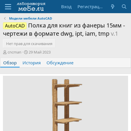
Вход
Регистрация
Модели мебели AutoCAD
Полка для книг из фанеры 15мм -
AutoCAD
чертежи в формате dwg, ipt, iam, tmp
v.1
Нет прав для скачивания
А
Д
cncman
29 Май 2023
в
а
Обзор
т
История
т
Обсуждение
о
а
р
с
о
з
д
а
н
и
я