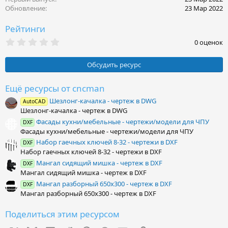
Обновление
23 Мар 2022
Рейтинги
0
0 оценок
.
0
0
Обсудить ресурс
з
в
ё
Ещё ресурсы от cncman
з
Шезлонг-качалка - чертеж в DWG
д
AutoCAD
Шезлонг-качалка - чертеж в DWG
Фасады кухни/мебельные - чертежи/модели для ЧПУ
DXF
Фасады кухни/мебельные - чертежи/модели для ЧПУ
Набор гаечных ключей 8-32 - чертежи в DXF
DXF
Набор гаечных ключей 8-32 - чертежи в DXF
Мангал сидящий мишка - чертеж в DXF
DXF
Мангал сидящий мишка - чертеж в DXF
Мангал разборный 650х300 - чертеж в DXF
DXF
Мангал разборный 650х300 - чертеж в DXF
Поделиться этим ресурсом