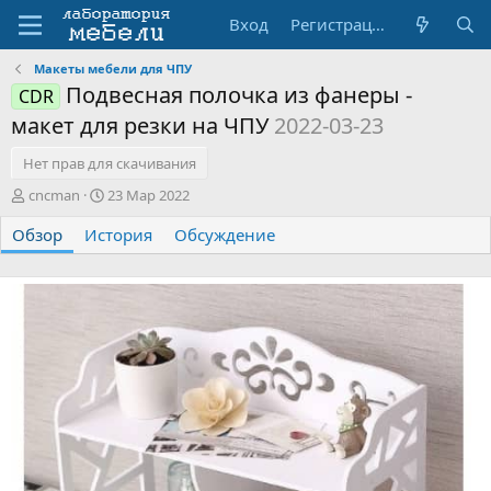
Вход
Регистрация
Макеты мебели для ЧПУ
Подвесная полочка из фанеры -
CDR
макет для резки на ЧПУ
2022-03-23
Нет прав для скачивания
А
Д
cncman
23 Мар 2022
в
а
Обзор
т
История
т
Обсуждение
о
а
р
с
о
з
д
а
н
и
я