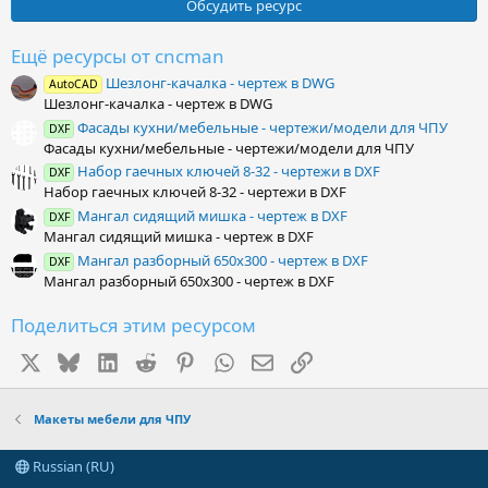
0
Обсудить ресурс
з
в
ё
Ещё ресурсы от cncman
з
Шезлонг-качалка - чертеж в DWG
д
AutoCAD
Шезлонг-качалка - чертеж в DWG
Фасады кухни/мебельные - чертежи/модели для ЧПУ
DXF
Фасады кухни/мебельные - чертежи/модели для ЧПУ
Набор гаечных ключей 8-32 - чертежи в DXF
DXF
Набор гаечных ключей 8-32 - чертежи в DXF
Мангал сидящий мишка - чертеж в DXF
DXF
Мангал сидящий мишка - чертеж в DXF
Мангал разборный 650х300 - чертеж в DXF
DXF
Мангал разборный 650х300 - чертеж в DXF
Поделиться этим ресурсом
X
Bluesky
LinkedIn
Reddit
Pinterest
WhatsApp
Электронная почта
Ссылка
Макеты мебели для ЧПУ
Russian (RU)