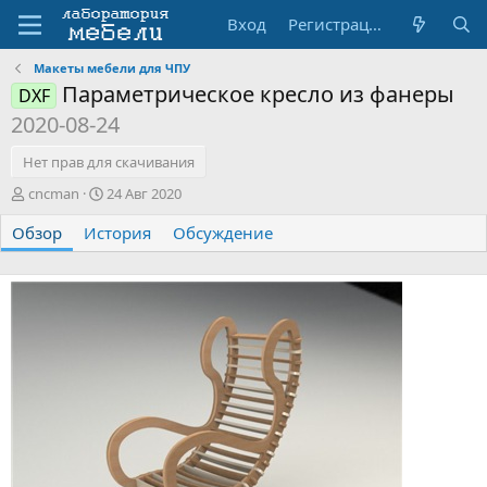
Вход
Регистрация
Макеты мебели для ЧПУ
Параметрическое кресло из фанеры
DXF
2020-08-24
Нет прав для скачивания
А
Д
cncman
24 Авг 2020
в
а
Обзор
т
История
т
Обсуждение
о
а
р
с
о
з
д
а
н
и
я