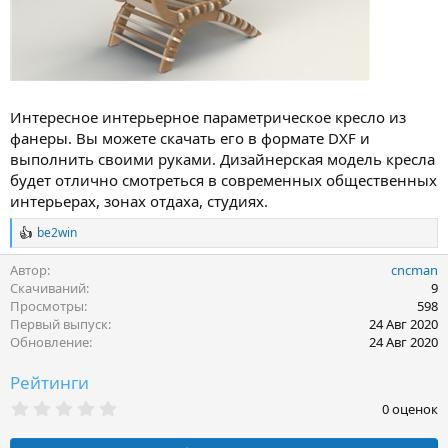
Интересное интерьерное параметрическое кресло из
фанеры. Вы можете скачать его в формате DXF и
выполнить своими руками. Дизайнерская модель кресла
будет отлично смотреться в современных общественных
интерьерах, зонах отдаха, студиях.
be2win
Р
е
Автор
cncman
а
к
Скачиваний
9
ц
Просмотры
598
и
Первый выпуск
24 Авг 2020
и
Обновление
24 Авг 2020
:
Рейтинги
0
0 оценок
.
0