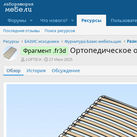
Форумы
Что нового?
Ресурсы
Пользоват
Последние отзывы
Поиск ресурсов
Ресурсы
БАЗИС исходники
Фурнитура Базис-мебельщик
Разн
Ортопедическое 
Фрагмент .fr3d
А
Д
LOFTICA
27 Июн 2025
в
а
Обзор
т
История
т
Обсуждение
о
а
р
с
о
з
д
а
н
и
я