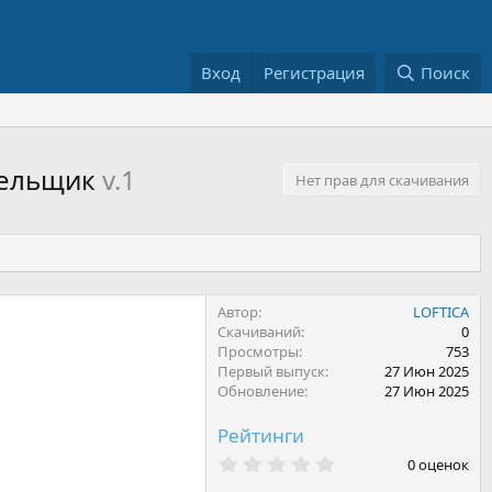
Вход
Регистрация
Поиск
бельщик
v.1
Нет прав для скачивания
Автор
LOFTICA
Скачиваний
0
Просмотры
753
Первый выпуск
27 Июн 2025
Обновление
27 Июн 2025
Рейтинги
0
0 оценок
.