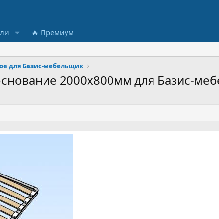
ели
🔥 Премиум
ое для Базис-мебельщик
основание 2000х800мм для Базис-ме