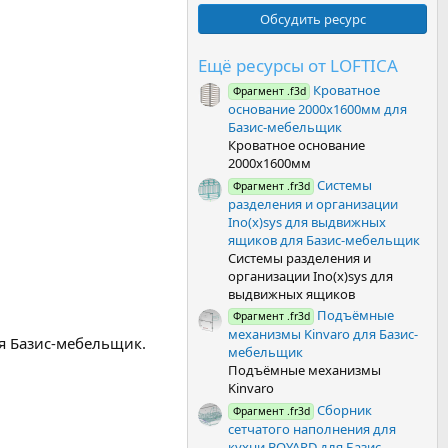
0
0
Обсудить ресурс
з
в
ё
Ещё ресурсы от LOFTICA
з
Кроватное
д
Фрагмент .f3d
основание 2000х1600мм для
Базис-мебельщик
Кроватное основание
2000х1600мм
Системы
Фрагмент .fr3d
разделения и организации
Ino(x)sys для выдвижных
ящиков для Базис-мебельщик
Системы разделения и
организации Ino(x)sys для
выдвижных ящиков
Подъёмные
Фрагмент .fr3d
механизмы Kinvaro для Базис-
ля Базис-мебельщик.
мебельщик
Подъёмные механизмы
Kinvaro
Сборник
Фрагмент .fr3d
сетчатого наполнения для
кухни BOYARD для Базис-