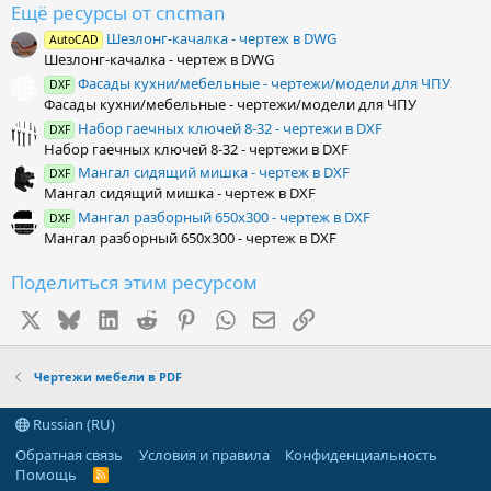
Ещё ресурсы от cncman
0
з
Шезлонг-качалка - чертеж в DWG
AutoCAD
в
Шезлонг-качалка - чертеж в DWG
ё
з
Фасады кухни/мебельные - чертежи/модели для ЧПУ
DXF
д
Фасады кухни/мебельные - чертежи/модели для ЧПУ
Набор гаечных ключей 8-32 - чертежи в DXF
DXF
Набор гаечных ключей 8-32 - чертежи в DXF
Мангал сидящий мишка - чертеж в DXF
DXF
Мангал сидящий мишка - чертеж в DXF
Мангал разборный 650х300 - чертеж в DXF
DXF
Мангал разборный 650х300 - чертеж в DXF
Поделиться этим ресурсом
X
Bluesky
LinkedIn
Reddit
Pinterest
WhatsApp
Электронная почта
Ссылка
Чертежи мебели в PDF
Russian (RU)
Обратная связь
Условия и правила
Конфиденциальность
Помощь
R
S