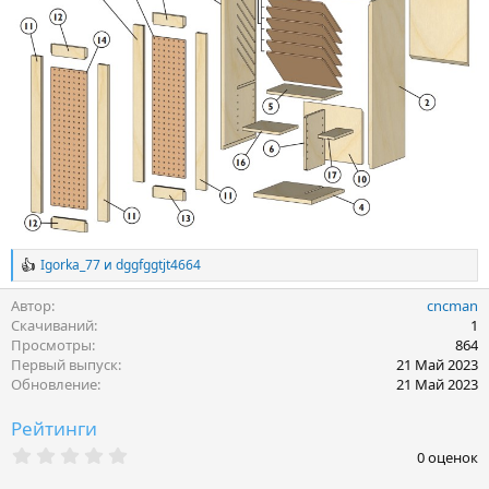
Igorka_77
и
dggfggtjt4664
Р
е
Автор
cncman
а
к
Скачиваний
1
ц
Просмотры
864
и
Первый выпуск
21 Май 2023
и
Обновление
21 Май 2023
:
Рейтинги
0
0 оценок
.
0