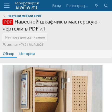
Вход
Регистрация
Чертежи мебели в PDF
Навесной шкафчик в мастерскую -
PDF
чертежи в PDF
v.1
Нет прав для скачивания
А
Д
cncman
21 Май 2023
в
а
Обзор
т
История
т
о
а
р
с
о
з
д
а
н
и
я