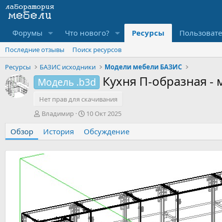
Форумы
Что нового?
Ресурсы
Пользоват
Последние отзывы
Поиск ресурсов
Ресурсы
БАЗИС исходники
Модели мебели БАЗИС
Кухня П-образная -
Модель .b3d
Нет прав для скачивания
А
Д
Владимир
10 Окт 2025
в
а
Обзор
т
История
Обсуждение
т
о
а
р
с
о
з
д
а
н
и
я