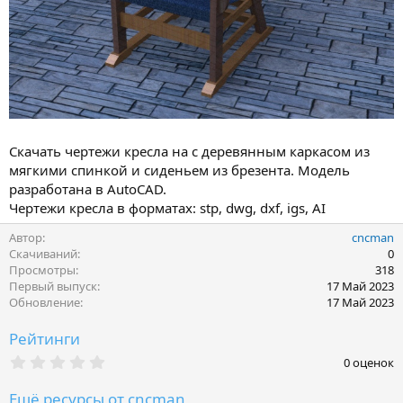
Скачать чертежи кресла на с деревянным каркасом из
мягкими спинкой и сиденьем из брезента. Модель
разработана в AutoCAD.
Чертежи кресла в форматах: stp, dwg, dxf, igs, AI
Автор
cncman
Скачиваний
0
Просмотры
318
Первый выпуск
17 Май 2023
Обновление
17 Май 2023
Рейтинги
0
0 оценок
.
0
Ещё ресурсы от cncman
0