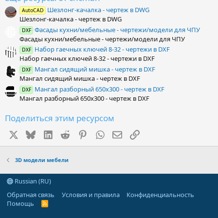
з
Шезлонг-качалка - чертеж в DWG
AutoCAD
в
Шезлонг-качалка - чертеж в DWG
ё
з
Фасады кухни/мебельные - чертежи/модели для ЧПУ
DXF
д
Фасады кухни/мебельные - чертежи/модели для ЧПУ
Набор гаечных ключей 8-32 - чертежи в DXF
DXF
Набор гаечных ключей 8-32 - чертежи в DXF
Мангал сидящий мишка - чертеж в DXF
DXF
Мангал сидящий мишка - чертеж в DXF
Мангал разборный 650х300 - чертеж в DXF
DXF
Мангал разборный 650х300 - чертеж в DXF
Поделиться этим ресурсом
X
Bluesky
LinkedIn
Reddit
Pinterest
WhatsApp
Электронная почта
Ссылка
3D модели мебели
Russian (RU)
Обратная связь
Условия и правила
Конфиденциальность
Помощь
R
S
S