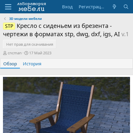
Вход
Регистрация
3D модели мебели
Кресло с сиденьем из брезента -
STP
чертежи в форматах stp, dwg, dxf, igs, AI
v.1
Нет прав для скачивания
А
Д
cncman
17 Май 2023
в
а
Обзор
т
История
т
о
а
р
с
о
з
д
а
н
и
я