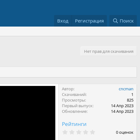
Вход
Регистрация
Поиск
Нет прав для скачивания
Автор
cncman
Скачиваний
1
Просмотры
825
Первый выпуск
14 Апр 2023
Обновление
14 Апр 2023
Рейтинги
0
0 оценок
.