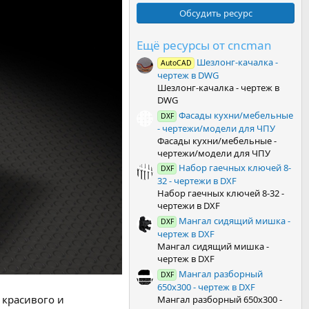
0
0
Обсудить ресурс
з
в
ё
Ещё ресурсы от cncman
з
Шезлонг-качалка -
д
AutoCAD
чертеж в DWG
Шезлонг-качалка - чертеж в
DWG
Фасады кухни/мебельные
DXF
- чертежи/модели для ЧПУ
Фасады кухни/мебельные -
чертежи/модели для ЧПУ
Набор гаечных ключей 8-
DXF
32 - чертежи в DXF
Набор гаечных ключей 8-32 -
чертежи в DXF
Мангал сидящий мишка -
DXF
чертеж в DXF
Мангал сидящий мишка -
чертеж в DXF
Мангал разборный
DXF
650х300 - чертеж в DXF
 красивого и
Мангал разборный 650х300 -