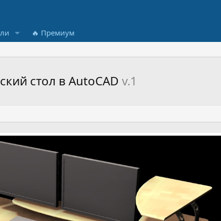
ели
🔥 Премиум
кий стол в AutoCAD
v.1