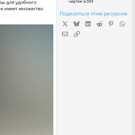
чертеж в DXF
ры для удобного
ие имеет множество
Поделиться этим ресурсом
X
Bluesky
LinkedIn
Reddit
Pinterest
Wha
Электронная почта
Ссылка