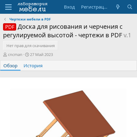
Вход
Регистрация
Чертежи мебели в PDF
Доска для рисования и черчения с
PDF
регулируемой высотой - чертежи в PDF
v.1
Нет прав для скачивания
А
Д
cncman
27 Май 2023
в
а
Обзор
т
История
т
о
а
р
с
о
з
д
а
н
и
я