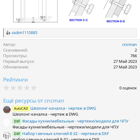
vadim1110885
Р
е
Автор
cncman
а
к
Скачиваний
2
ц
Просмотры
766
и
Первый выпуск
27 Май 2023
и
Обновление
27 Май 2023
:
Рейтинги
0
0 оценок
.
0
Ещё ресурсы от cncman
0
з
Шезлонг-качалка - чертеж в DWG
AutoCAD
в
Шезлонг-качалка - чертеж в DWG
ё
з
Фасады кухни/мебельные - чертежи/модели для ЧПУ
DXF
д
Фасады кухни/мебельные - чертежи/модели для ЧПУ
Набор гаечных ключей 8-32 - чертежи в DXF
DXF
Набор гаечных ключей 8-32 - чертежи в DXF