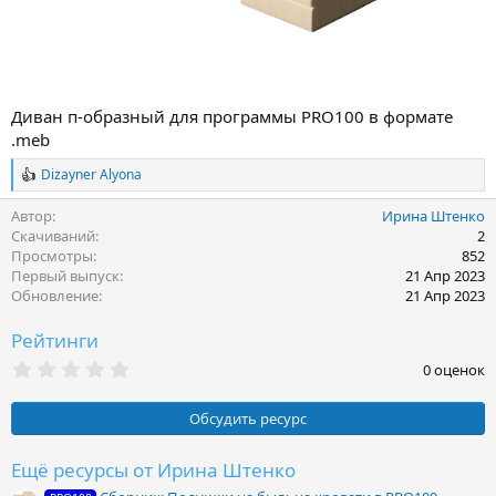
Диван п-образный для программы PRO100 в формате
.meb
Dizayner Alyona
Р
е
Автор
Ирина Штенко
а
к
Скачиваний
2
ц
Просмотры
852
и
Первый выпуск
21 Апр 2023
и
Обновление
21 Апр 2023
:
Рейтинги
0
0 оценок
.
0
0
Обсудить ресурс
з
в
ё
Ещё ресурсы от Ирина Штенко
з