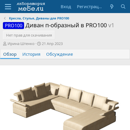
Вход
Регистрация
Кресла, Стулья, Диваны для PRO100
Диван п-образный в PRO100
v1
PRO100
Нет прав для скачивания
А
Д
Ирина Штенко
21 Апр 2023
в
а
Обзор
т
История
т
Обсуждение
о
а
р
с
о
з
д
а
н
и
я