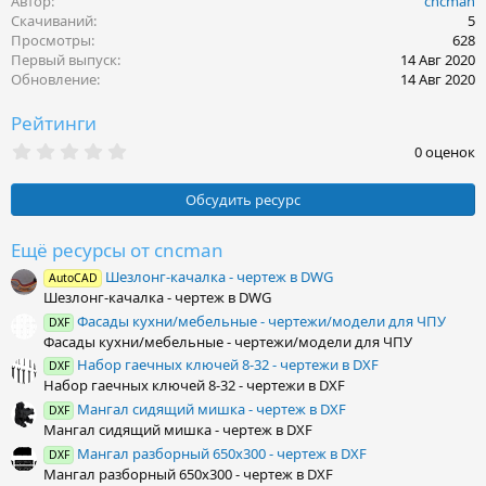
Автор
cncman
а
к
Скачиваний
5
ц
Просмотры
628
и
Первый выпуск
14 Авг 2020
и
Обновление
14 Авг 2020
:
Рейтинги
0
0 оценок
.
0
0
Обсудить ресурс
з
в
ё
Ещё ресурсы от cncman
з
Шезлонг-качалка - чертеж в DWG
д
AutoCAD
Шезлонг-качалка - чертеж в DWG
Фасады кухни/мебельные - чертежи/модели для ЧПУ
DXF
Фасады кухни/мебельные - чертежи/модели для ЧПУ
Набор гаечных ключей 8-32 - чертежи в DXF
DXF
Набор гаечных ключей 8-32 - чертежи в DXF
Мангал сидящий мишка - чертеж в DXF
DXF
Мангал сидящий мишка - чертеж в DXF
Мангал разборный 650х300 - чертеж в DXF
DXF
Мангал разборный 650х300 - чертеж в DXF