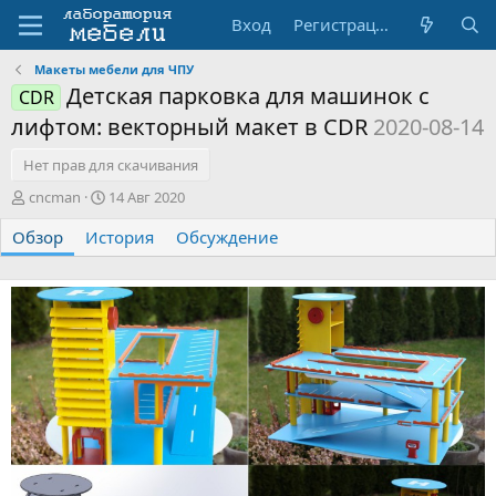
Вход
Регистрация
Макеты мебели для ЧПУ
Детская парковка для машинок с
CDR
лифтом: векторный макет в CDR
2020-08-14
Нет прав для скачивания
А
Д
cncman
14 Авг 2020
в
а
Обзор
т
История
т
Обсуждение
о
а
р
с
о
з
д
а
н
и
я