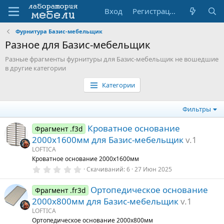
Вход
Регистрация
Фурнитура Базис-мебельщик
Разное для Базис-мебельщик
Разные фрагменты фурнитуры для Базис-мебельщик не вошедшие
в другие категории
Категории
Фильтры
Кроватное основание
Фрагмент .f3d
2000х1600мм для Базис-мебельщик
v.1
LOFTICA
Кроватное основание 2000х1600мм
0
Скачиваний
6
27 Июн 2025
.
0
Ортопедическое основание
0
Фрагмент .fr3d
з
2000х800мм для Базис-мебельщик
v.1
в
ё
LOFTICA
з
Ортопедическое основание 2000х800мм