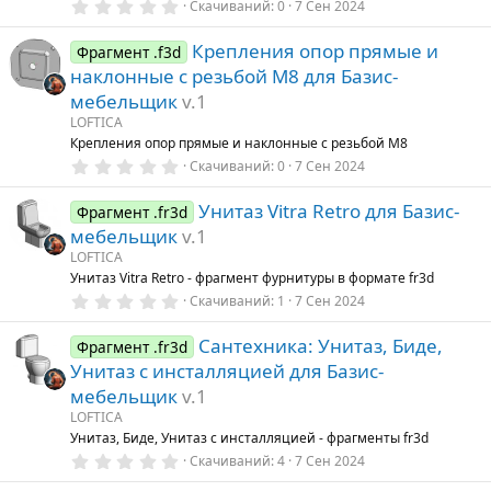
0
Скачиваний
0
7 Сен 2024
.
0
Крепления опор прямые и
0
Фрагмент .f3d
з
наклонные с резьбой М8 для Базис-
в
ё
мебельщик
v.1
з
LOFTICA
д
Крепления опор прямые и наклонные с резьбой М8
0
Скачиваний
0
7 Сен 2024
.
0
Унитаз Vitra Retro для Базис-
0
Фрагмент .fr3d
з
мебельщик
v.1
в
ё
LOFTICA
з
Унитаз Vitra Retro - фрагмент фурнитуры в формате fr3d
д
0
Скачиваний
1
7 Сен 2024
.
0
Сантехника: Унитаз, Биде,
0
Фрагмент .fr3d
з
Унитаз с инсталляцией для Базис-
в
ё
мебельщик
v.1
з
LOFTICA
д
Унитаз, Биде, Унитаз с инсталляцией - фрагменты fr3d
0
Скачиваний
4
7 Сен 2024
.
0