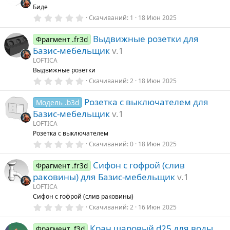
в
Биде
ё
з
0
Скачиваний
1
18 Июн 2025
д
.
0
Выдвижные розетки для
0
Фрагмент .fr3d
з
Базис-мебельщик
v.1
в
ё
LOFTICA
з
Выдвижные розетки
д
0
Скачиваний
2
18 Июн 2025
.
0
Розетка с выключателем для
0
Модель .b3d
з
Базис-мебельщик
v.1
в
ё
LOFTICA
з
Розетка с выключателем
д
0
Скачиваний
0
18 Июн 2025
.
0
Сифон с гофрой (слив
0
Фрагмент .fr3d
з
раковины) для Базис-мебельщик
v.1
в
ё
LOFTICA
з
Сифон с гофрой (слив раковины)
д
0
Скачиваний
2
16 Июн 2025
.
0
Кран шаровый d25 для воды
0
Фрагмент .f3d