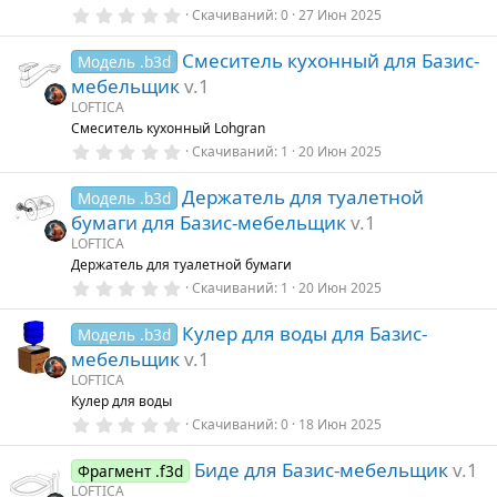
д
0
Скачиваний
0
27 Июн 2025
.
0
Смеситель кухонный для Базис-
0
Модель .b3d
з
мебельщик
v.1
в
ё
LOFTICA
з
Смеситель кухонный Lohgran
д
0
Скачиваний
1
20 Июн 2025
.
0
Держатель для туалетной
0
Модель .b3d
з
бумаги для Базис-мебельщик
v.1
в
ё
LOFTICA
з
Держатель для туалетной бумаги
д
0
Скачиваний
1
20 Июн 2025
.
0
Кулер для воды для Базис-
0
Модель .b3d
з
мебельщик
v.1
в
ё
LOFTICA
з
Кулер для воды
д
0
Скачиваний
0
18 Июн 2025
.
0
Биде для Базис-мебельщик
v.1
0
Фрагмент .f3d
з
LOFTICA