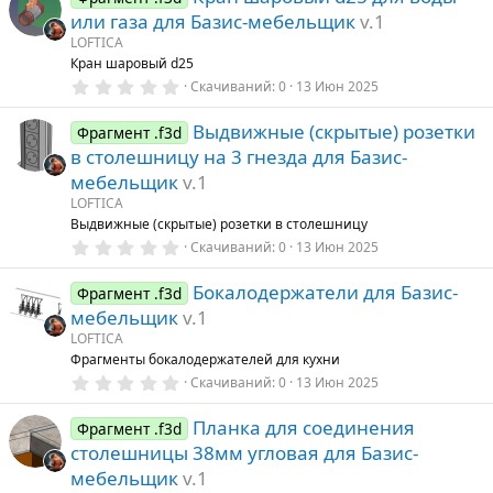
з
или газа для Базис-мебельщик
v.1
в
ё
LOFTICA
з
Кран шаровый d25
д
0
Скачиваний
0
13 Июн 2025
.
0
Выдвижные (скрытые) розетки
0
Фрагмент .f3d
з
в столешницу на 3 гнезда для Базис-
в
ё
мебельщик
v.1
з
LOFTICA
д
Выдвижные (скрытые) розетки в столешницу
0
Скачиваний
0
13 Июн 2025
.
0
Бокалодержатели для Базис-
0
Фрагмент .f3d
з
мебельщик
v.1
в
ё
LOFTICA
з
Фрагменты бокалодержателей для кухни
д
0
Скачиваний
0
13 Июн 2025
.
0
Планка для соединения
0
Фрагмент .f3d
з
столешницы 38мм угловая для Базис-
в
ё
мебельщик
v.1
з