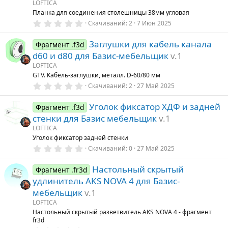
LOFTICA
д
Планка для соединения столешницы 38мм угловая
0
Скачиваний
2
7 Июн 2025
.
0
Заглушки для кабель канала
0
Фрагмент .f3d
з
d60 и d80 для Базис-мебельщик
v.1
в
ё
LOFTICA
з
GTV. Кабель-заглушки, металл. D-60/80 мм
д
0
Скачиваний
2
27 Май 2025
.
0
Уголок фиксатор ХДФ и задней
0
Фрагмент .f3d
з
стенки для Базис мебельщик
v.1
в
ё
LOFTICA
з
Уголок фиксатор задней стенки
д
0
Скачиваний
0
27 Май 2025
.
0
Настольный скрытый
0
Фрагмент .fr3d
з
удлинитель AKS NOVA 4 для Базис-
в
ё
мебельщик
v.1
з
LOFTICA
д
Настольный скрытый разветвитель AKS NOVA 4 - фрагмент
fr3d