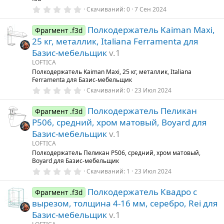
0
Скачиваний
0
7 Сен 2024
.
0
Полкодержатель Kaiman Maxi,
0
Фрагмент .f3d
з
25 кг, металлик, Italiana Ferramenta для
в
ё
Базис-мебельщик
v.1
з
LOFTICA
д
Полкодержатель Kaiman Maxi, 25 кг, металлик, Italiana
Ferramenta для Базис-мебельщик
0
Скачиваний
0
23 Июл 2024
.
0
Полкодержатель Пеликан
0
Фрагмент .f3d
з
P506, средний, хром матовый, Boyard для
в
ё
Базис-мебельщик
v.1
з
LOFTICA
д
Полкодержатель Пеликан P506, средний, хром матовый,
Boyard для Базис-мебельщик
0
Скачиваний
1
23 Июл 2024
.
0
Полкодержатель Квадро с
0
Фрагмент .f3d
з
вырезом, толщина 4-16 мм, серебро, Rei для
в
ё
Базис-мебельщик
v.1
з