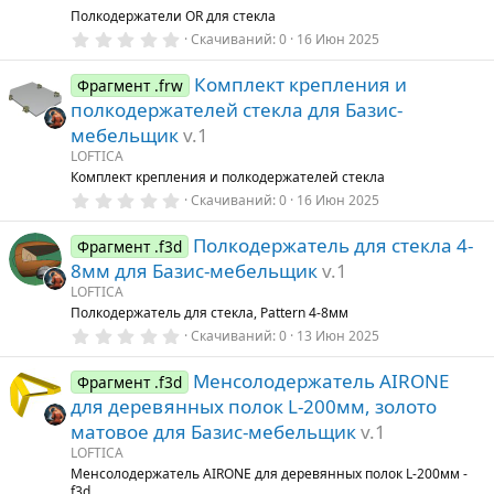
з
Полкодержатели OR для стекла
д
0
Скачиваний
0
16 Июн 2025
.
0
Комплект крепления и
0
Фрагмент .frw
з
полкодержателей стекла для Базис-
в
ё
мебельщик
v.1
з
LOFTICA
д
Комплект крепления и полкодержателей стекла
0
Скачиваний
0
16 Июн 2025
.
0
Полкодержатель для стекла 4-
0
Фрагмент .f3d
з
8мм для Базис-мебельщик
v.1
в
ё
LOFTICA
з
Полкодержатель для стекла, Pattern 4-8мм
д
0
Скачиваний
0
13 Июн 2025
.
0
Менсолодержатель AIRONE
0
Фрагмент .f3d
з
для деревянных полок L-200мм, золото
в
ё
матовое для Базис-мебельщик
v.1
з
LOFTICA
д
Менсолодержатель AIRONE для деревянных полок L-200мм -
f3d