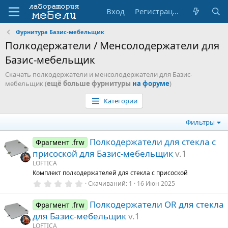
Вход
Регистрация
Фурнитура Базис-мебельщик
Полкодержатели / Менсолодержатели для
Базис-мебельщик
Скачать полкодержатели и менсолодержатели для Базис-
мебельщик (
ещё больше фурнитуры
на форуме
)
Категории
Фильтры
Полкодержатели для стекла с
Фрагмент .frw
присоской для Базис-мебельщик
v.1
LOFTICA
Комплект полкодержателей для стекла с присоской
0
Скачиваний
1
16 Июн 2025
.
0
Полкодержатели OR для стекла
0
Фрагмент .frw
з
для Базис-мебельщик
v.1
в
ё
LOFTICA