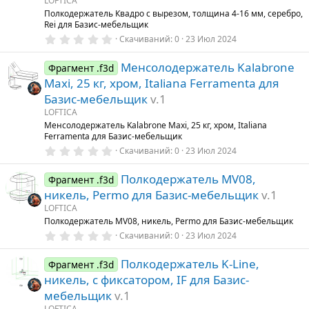
LOFTICA
д
Полкодержатель Квадро с вырезом, толщина 4-16 мм, серебро,
Rei для Базис-мебельщик
0
Скачиваний
0
23 Июл 2024
.
0
Менсолодержатель Kalabrone
0
Фрагмент .f3d
з
Maxi, 25 кг, хром, Italiana Ferramenta для
в
ё
Базис-мебельщик
v.1
з
LOFTICA
д
Менсолодержатель Kalabrone Maxi, 25 кг, хром, Italiana
Ferramenta для Базис-мебельщик
0
Скачиваний
0
23 Июл 2024
.
0
Полкодержатель MV08,
0
Фрагмент .f3d
з
никель, Permo для Базис-мебельщик
v.1
в
ё
LOFTICA
з
Полкодержатель MV08, никель, Permo для Базис-мебельщик
д
0
Скачиваний
0
23 Июл 2024
.
0
Полкодержатель K-Line,
0
Фрагмент .f3d
з
никель, с фиксатором, IF для Базис-
в
ё
мебельщик
v.1
з
LOFTICA