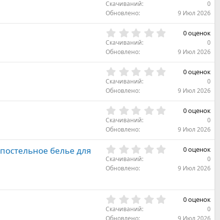
.
Скачиваний
0
ё
0
Обновлено
9 Июл 2026
з
0
д
з
0
0 оценок
в
.
Скачиваний
0
ё
0
Обновлено
9 Июл 2026
з
0
д
з
0
0 оценок
в
.
Скачиваний
0
ё
0
Обновлено
9 Июл 2026
з
0
д
з
0
0 оценок
в
.
Скачиваний
0
ё
0
Обновлено
9 Июл 2026
з
0
д
з
0
 постельное белье для
0 оценок
в
.
Скачиваний
0
ё
0
Обновлено
9 Июл 2026
з
0
д
з
в
0
0 оценок
ё
.
з
Скачиваний
0
0
д
Обновлено
9 Июл 2026