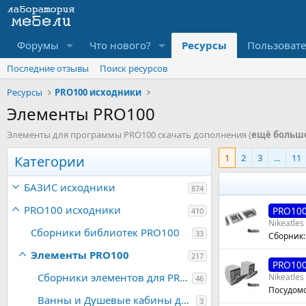
Форумы
Что нового?
Ресурсы
Пользоват
Последние отзывы
Поиск ресурсов
Ресурсы
PRO100 исходники
Элементы PRO100
Элементы для программы PRO100 скачать дополнения (
ещё больш
1
2
3
...
11
Категории
БАЗИС исходники
874
PRO100 исходники
PRO10
410
Nikeatles
Сборники библиотек PRO100
33
Сборник:
Элементы PRO100
217
PRO10
Сборники элементов для PRO100
Nikeatles
46
Посудом
Ванны и Душевые кабины для PRO100
3