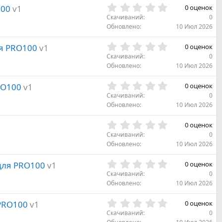
д
з
0
100
v1
0 оценок
в
.
Скачиваний
0
ё
0
Обновлено
10 Июл 2026
з
0
д
з
0
ля PRO100
v1
0 оценок
в
.
Скачиваний
0
ё
0
Обновлено
10 Июл 2026
з
0
д
з
0
RO100
v1
0 оценок
в
.
Скачиваний
0
ё
0
Обновлено
10 Июл 2026
з
0
д
з
0
0 оценок
в
.
Скачиваний
0
ё
0
Обновлено
10 Июл 2026
з
0
д
з
0
для PRO100
v1
0 оценок
в
.
Скачиваний
0
ё
0
Обновлено
10 Июл 2026
з
0
д
з
0
PRO100
v1
0 оценок
в
.
Скачиваний
0
ё
0