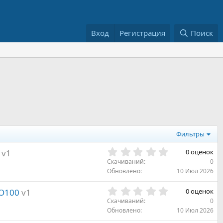
Вход
Регистрация
Поиск
Фильтры
0
v1
0 оценок
.
Скачиваний
0
0
Обновлено
10 Июл 2026
0
з
0
O100
v1
0 оценок
в
.
Скачиваний
0
ё
0
Обновлено
10 Июл 2026
з
0