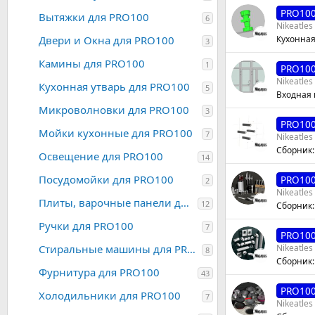
PRO10
Вытяжки для PRO100
6
Nikeatles
Двери и Окна для PRO100
Кухонная
3
Камины для PRO100
1
PRO10
Nikeatles
Кухонная утварь для PRO100
5
Входная 
Микроволновки для PRO100
3
PRO10
Мойки кухонные для PRO100
7
Nikeatles
Сборник:
Освещение для PRO100
14
Посудомойки для PRO100
PRO10
2
Nikeatles
Плиты, варочные панели для PRO100
12
Сборник:
Ручки для PRO100
7
PRO10
Стиральные машины для PRO100
Nikeatles
8
Сборник:
Фурнитура для PRO100
43
PRO10
Холодильники для PRO100
7
Nikeatles