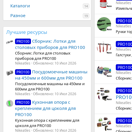
Nikeatles
Каталоги
14
Измельчи
Разное
19
PRO10
Nikeatles
Лучшие ресурсы
Ручки то
Сборник: Лотки для
PRO100
PRO10
столовых приборов для PRO100
Nikeatles
Сборник: Лотки для столовых
Галстуки
приборов для PRO100
Nikeatles
Обновлено:
10 Июл 2026
PRO10
Посудомоечные машины
PRO100
Nikeatles
на 450мм и 600мм для PRO100
Сборник:
Посудомоечные машины на 450мм и
600мм для PRO100
PRO10
Nikeatles
Обновлено:
10 Июл 2026
PRO10
Кухонная опора с
PRO100
Nikeatles
креплением для цоколя для
Сборник:
PRO100
Кухонная опора с креплением для
PRO10
цоколя для PRO100
Nikeatles
Nikeatles
Обновлено:
10 Июл 2026
Сборник: