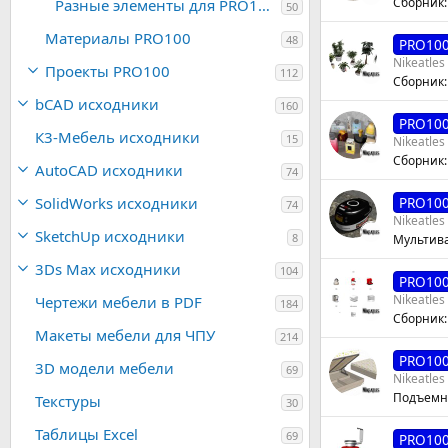
Сборник:
Разные элементы для PRO100
50
Материалы PRO100
48
PRO10
Nikeatles
Проекты PRO100
112
Сборник:
bCAD исходники
160
PRO10
К3-Мебель исходники
15
Nikeatles
Сборник:
AutoCAD исходники
74
SolidWorks исходники
PRO10
74
Nikeatles
SketchUp исходники
8
Мультива
3Ds Max исходники
104
PRO10
Nikeatles
Чертежи мебели в PDF
184
Сборник
Макеты мебели для ЧПУ
214
PRO10
3D модели мебели
69
Nikeatles
Подъемны
Текстуры
30
Таблицы Excel
69
PRO10