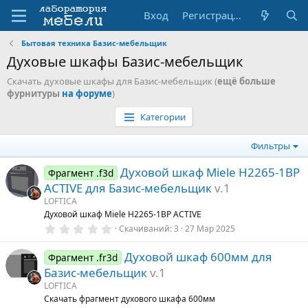
Вход
Регистрация
Бытовая техника Базис-мебельщик
Духовые шкафы Базис-мебельщик
Скачать духовые шкафы для Базис-мебельщик (
ещё больше
фурнитуры
на форуме
)
Категории
Фильтры
Духовой шкаф Miele H2265-1BP
Фрагмент .f3d
ACTIVE для Базис-мебельщик
v.1
LOFTICA
Духовой шкаф Miele H2265-1BP ACTIVE
0
Скачиваний
3
27 Мар 2025
.
0
Духовой шкаф 600мм для
0
Фрагмент .fr3d
з
Базис-мебельщик
v.1
в
ё
LOFTICA
з
Скачать фрагмент духового шкафа 600мм
д