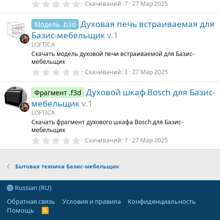
0
Скачиваний
7
27 Мар 2025
.
0
Духовая печь встраиваемая для
0
Модель .b3d
з
Базис-мебельщик
v.1
в
ё
LOFTICA
з
Скачать модель духовой печи встраиваемой для Базис-
д
мебельщик
0
Скачиваний
3
27 Мар 2025
.
0
Духовой шкаф Bosch для Базис-
0
Фрагмент .f3d
з
мебельщик
v.1
в
ё
LOFTICA
з
Скачать фрагмент духового шкафа Bosch для Базис-
д
мебельщик
0
Скачиваний
7
27 Мар 2025
.
0
0
з
Бытовая техника Базис-мебельщик
в
ё
з
Russian (RU)
д
Обратная связь
Условия и правила
Конфиденциальность
Помощь
R
S