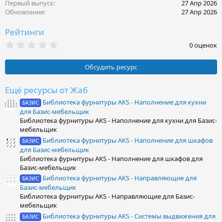
Первый выпуск
27 Апр 2026
Обновление
27 Апр 2026
Рейтинги
0
0 оценок
.
0
0
Обсудить ресурс
з
в
ё
Ещё ресурсы от Жаб
з
Библиотека фурнитуры AKS - Наполнение для кухни
д
БАЗИС
для Базис-мебельщик
Библиотека фурнитуры AKS - Наполнение для кухни для Базис-
мебельщик
Библиотека фурнитуры AKS - Наполнение для шкафов
БАЗИС
для Базис-мебельщик
Библиотека фурнитуры AKS - Наполнение для шкафов для
Базис-мебельщик
Библиотека фурнитуры AKS - Направляющие для
БАЗИС
Базис-мебельщик
Библиотека фурнитуры AKS - Направляющие для Базис-
мебельщик
Библиотека фурнитуры AKS - Системы выдвижения для
БАЗИС