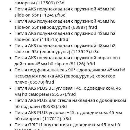
саморезы (113509).fr3d
Петля AKS полунакладная с пружиной 45мм h0
slide-on 55г (11249).fr3d
Петля AKS полунакладная с пружиной 45мм h0
slide-on 55г (еврошурупы) (63887).fr3d
Петля AKS полунакладная с пружиной 48мм h2
slide-on 55г (113515).fr3d
Петля AKS полунакладная с пружиной 48мм h2
slide-on 55г (еврошурупы) (113527).fr3d
Петля AKS полунакладная с пружиной обратного
действия 45мм h0 clip-on (81126).fr3d
Петля под фальшпанель 90° с доводчиком 45мм h6
несъемная планка AKS (еврошурупы) короткое
плечо (66570).fr3d
Петля AKS PLUS 3D угловая +45, с доводчиком, 45
мм h0 саморезы (65557).fr3d
Петля AKS PLUS для стекла накладная с доводчиком
h0 под клей (80583).fr3d
Петля AKS PLUS угловая +45, с доводчиком, 45 мм
h0 саморезы (117012).fr3d
Петля GRIDLI внутренняя с доводчиком 45 мм h0