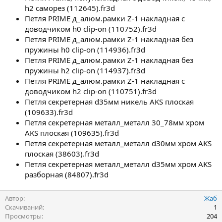
h2 саморез (112645).fr3d
Петля PRIME д_алюм.рамки Z-1 накладная с
доводчиком h0 clip-on (110752).fr3d
Петля PRIME д_алюм.рамки Z-1 накладная без
пружины h0 clip-on (114936).fr3d
Петля PRIME д_алюм.рамки Z-1 накладная без
пружины h2 clip-on (114937).fr3d
Петля PRIME д_алюм.рамки Z-1 накладная с
доводчиком h2 clip-on (110751).fr3d
Петля секретерная d35мм никель AKS плоская
(109633).fr3d
Петля секретерная металл_металл 30_78мм хром
AKS плоская (109635).fr3d
Петля секретерная металл_металл d30мм хром AKS
плоская (38603).fr3d
Петля секретерная металл_металл d35мм хром AKS
разборная (84807).fr3d
Автор
Жаб
Скачиваний
1
Просмотры
204