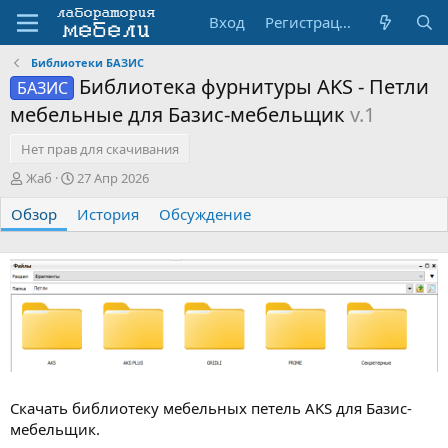
Вход
Регистрация
Библиотеки БАЗИС
Библиотека фурнитуры AKS - Петли
БАЗИС
мебельные для Базис-мебельщик
v.1
Нет прав для скачивания
А
Д
Жаб
27 Апр 2026
в
а
Обзор
т
т
История
Обсуждение
о
а
р
с
о
з
д
а
н
и
я
Скачать библиотеку мебельных петель AKS для Базис-
мебельщик.