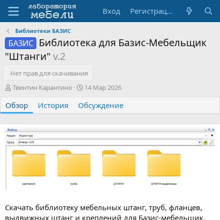
Вход
Регистрация
Библиотеки БАЗИС
Библиотека для Базис-Мебельщик
БАЗИС
"Штанги"
v.2
Нет прав для скачивания
А
Д
Твентин Карантино
14 Мар 2026
в
а
Обзор
т
История
Обсуждение
т
о
а
р
с
о
з
д
а
н
и
я
Скачать библиотеку мебельных штанг, труб, фланцев,
выдвижных штанг и креплений для Базис-мебельщик.