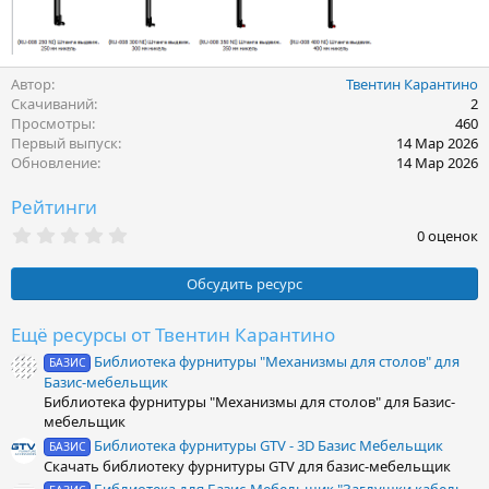
Автор
Твентин Карантино
Скачиваний
2
Просмотры
460
Первый выпуск
14 Мар 2026
Обновление
14 Мар 2026
Рейтинги
0
0 оценок
.
0
0
Обсудить ресурс
з
в
ё
Ещё ресурсы от Твентин Карантино
з
Библиотека фурнитуры "Механизмы для столов" для
д
БАЗИС
Базис-мебельщик
Библиотека фурнитуры "Механизмы для столов" для Базис-
мебельщик
Библиотека фурнитуры GTV - 3D Базис Мебельщик
БАЗИС
Скачать библиотеку фурнитуры GTV для базис-мебельщик