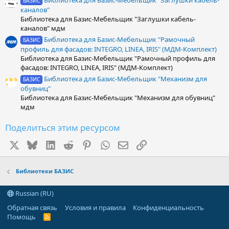
Библиотека для Базис-Мебельщик "Заглушки кабель-
БАЗИС
каналов"
Библиотека для Базис-Мебельщик "Заглушки кабель-
каналов" мдм
Библиотека для Базис-Мебельщик "Рамочный
БАЗИС
профиль для фасадов: INTEGRO, LINEA, IRIS" (МДМ-Комплект)
Библиотека для Базис-Мебельщик "Рамочный профиль для
фасадов: INTEGRO, LINEA, IRIS" (МДМ-Комплект)
Библиотека для Базис-Мебельщик "Механизм для
БАЗИС
обувниц"
Библиотека для Базис-Мебельщик "Механизм для обувниц"
мдм
Поделиться этим ресурсом
X
Bluesky
LinkedIn
Reddit
Pinterest
WhatsApp
Электронная почта
Ссылка
Библиотеки БАЗИС
Russian (RU)
Обратная связь
Условия и правила
Конфиденциальность
Помощь
R
S