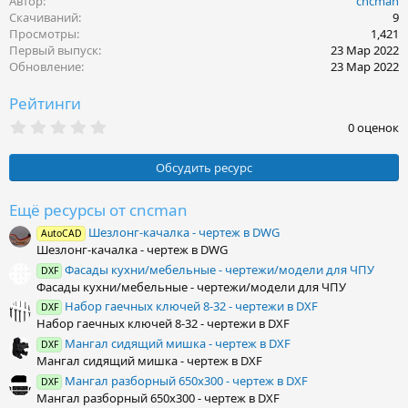
Автор
cncman
а
к
Скачиваний
9
ц
Просмотры
1,421
и
Первый выпуск
23 Мар 2022
и
Обновление
23 Мар 2022
:
Рейтинги
0
0 оценок
.
0
0
Обсудить ресурс
з
в
ё
Ещё ресурсы от cncman
з
Шезлонг-качалка - чертеж в DWG
д
AutoCAD
Шезлонг-качалка - чертеж в DWG
Фасады кухни/мебельные - чертежи/модели для ЧПУ
DXF
Фасады кухни/мебельные - чертежи/модели для ЧПУ
Набор гаечных ключей 8-32 - чертежи в DXF
DXF
Набор гаечных ключей 8-32 - чертежи в DXF
Мангал сидящий мишка - чертеж в DXF
DXF
Мангал сидящий мишка - чертеж в DXF
Мангал разборный 650х300 - чертеж в DXF
DXF
Мангал разборный 650х300 - чертеж в DXF