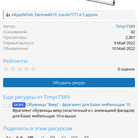
АйдарNOVA
,
Евгений619
,
zuzula7777
и 5 других
Р
е
Автор
Timyr7389
а
к
Скачиваний
42
ц
Просмотры
2,367
и
Первый выпуск
9 Май 2022
и
Обновление
10 Май 2022
:
Рейтинги
0
0 оценок
.
0
0
Обсудить ресурс
з
в
ё
Ещё ресурсы от Timyr7389
з
Обувница "Веер" - фрагмент для Базис-мебельщик 10
д
БАЗИС
Фрагмент обувницы веер (эластичный и с анимацией фасадов)
для базис мебельщик 10 и выше
Поделиться этим ресурсом