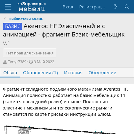
Вход
Регистрация
Библиотеки БАЗИС
Авентос HF Эластичный и с
БАЗИС
анимацией - фрагмент Базис-мебельщик
v.1
Нет прав для скачивания
А
Д
Timyr7389
9 Май 2022
в
а
Обзор
т
Обновления (1)
т
История
Обсуждение
о
а
р
с
о
Фрагмент складного подъемного механизма Aventos HF.
з
Анимация полностью работает на базис мебельщик 11
д
(кажется последний релиз) и выше. Полностью
а
эластичен механизмы и телескопические рычаги
н
становятся по карте присадки инструкции Блюм.
и
я