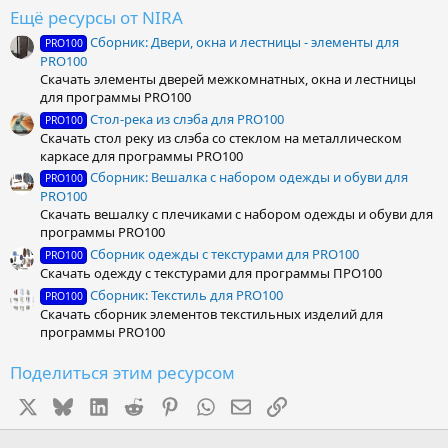
ё
Ещё ресурсы от NIRA
з
Сборник: Двери, окна и лестницы - элементы для
д
PRO100
PRO100
Скачать элементы дверей межкомнатных, окна и лестницы
для программы PRO100
Стол-река из слэба для PRO100
PRO100
Скачать стол реку из слэба со стеклом на металлическом
каркасе для программы PRO100
Сборник: Вешалка с набором одежды и обуви для
PRO100
PRO100
Скачать вешалку с плечиками с набором одежды и обуви для
программы PRO100
Сборник одежды с текстурами для PRO100
PRO100
Скачать одежду с текстурами для программы ПРО100
Сборник: Текстиль для PRO100
PRO100
Скачать сборник элементов текстильных изделий для
программы PRO100
Поделиться этим ресурсом
X
Bluesky
LinkedIn
Reddit
Pinterest
WhatsApp
Электронная почта
Ссылка