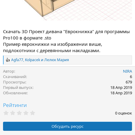
Скачать 3D Проект дивана "Еврокнижка" для программы
Pro100 в формате .sto
Пример еврокнижки на изображении више,
подлокотники с деревянными накладками.
Agfa77
,
Kolpacek
и
Лелюк Мария
Р
е
Автор
NIRA
а
к
Скачиваний
6
ц
Просмотры
679
и
Первый выпуск
18 Апр 2019
и
Обновление
18 Апр 2019
:
Рейтинги
0
0 оценок
.
0
0
Обсудить ресурс
з
в