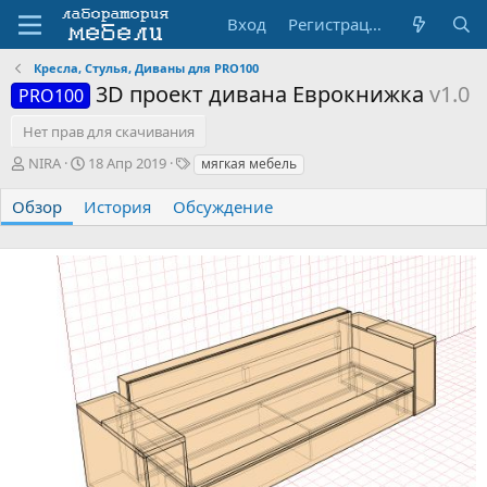
Вход
Регистрация
Кресла, Стулья, Диваны для PRO100
3D проект дивана Еврокнижка
v1.0
PRO100
Нет прав для скачивания
А
Д
Т
NIRA
18 Апр 2019
мягкая мебель
в
а
е
т
т
г
Обзор
История
Обсуждение
о
а
и
р
с
о
з
д
а
н
и
я