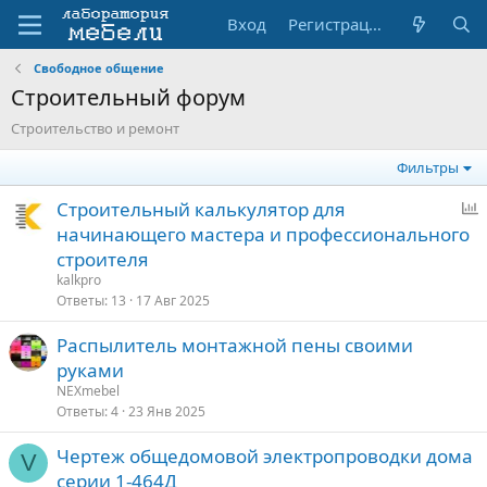
Вход
Регистрация
Свободное общение
Строительный форум
Строительство и ремонт
Фильтры
Строительный калькулятор для
п
начинающего мастера и профессионального
р
строителя
о
kalkpro
с
Ответы
13
17 Авг 2025
Распылитель монтажной пены своими
руками
NEXmebel
Ответы
4
23 Янв 2025
Чертеж общедомовой электропроводки дома
V
серии 1-464Д